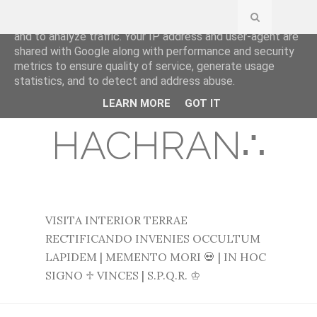
This site uses cookies from Google to deliver its services
and to analyze traffic. Your IP address and user-agent are
shared with Google along with performance and security
metrics to ensure quality of service, generate usage
statistics, and to detect and address abuse.
∴JAN
LEARN MORE
GOT IT
HACHRAN∴
VISITA INTERIOR TERRAE
RECTIFICANDO INVENIES OCCULTUM
LAPIDEM | MEMENTO MORI 💀 | IN HOC
SIGNO ♱ VINCES | S.P.Q.R. ♔