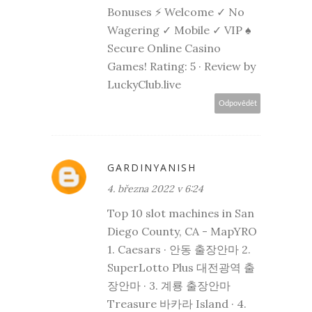
Bonuses ⚡ Welcome ✓ No
Wagering ✓ Mobile ✓ VIP ♠
Secure Online Casino
Games! Rating: 5 · ‎Review by
LuckyClub.live
Odpovědět
GARDINYANISH
4. března 2022 v 6:24
Top 10 slot machines in San
Diego County, CA - MapYRO
1. Caesars ·
안동 출장안마
2.
SuperLotto Plus
대전광역 출
장안마
· 3.
계룡 출장안마
Treasure
바카라
Island · 4.